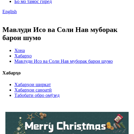
Бо мо тамос гиред
English
Мавлуди Исо ва Соли Нав муборак
барои шумо
Хона
Хабарҳо
Мавлуди Исо ва Соли Нав муборак барои шумо
Хабарҳо
Хабарҳои ширкат
Хабарҳои саноатӣ
Табобати обро омӯзед