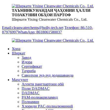
ТАЪМИНКУНАНДАИ ҶАҲОНИИ ҲАЛЛИ
ТОЗАКУНИИ ОБҲОИ ПАРТОФ
Ширкати Yixing Cleanwater Chemicals Co., Ltd.
Email:cleanwaterchems@holly-tech.net
Телефон: 86-510-
87976997
WhatsApp: 8618061580037
Хона
Ширкат
Завод
Идора
Сертификат
Таҷриба
Саволҳои зуд-зуд додашаванда
Маҳсулот
Агенти рангпартоии обӣ
Поли DADMAC
DADMAC
PAM-полиакриламид
Полиамин
Хлориди PAC-полиалюминий