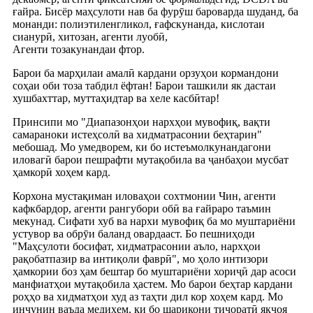
ғайра. Бисёр маҳсулоти нав ба фурӯш бароварда шуданд, ба
монанди: полиэтиленгликол, ғафскунанда, кислотаи
сианурӣ, хитозан, агенти луобӣ,
Агенти тозакунандаи фтор.
Барои ба марҳилаи амалӣ кардани орзуҳои кормандони
соҳаи оби тоза табдил ёфтан! Барои ташкили як дастаи
хушбахттар, муттаҳидтар ва хеле касбӣтар!
Принсипи мо "Диапазонҳои нархҳои мувофиқ, вақти
самараноки истеҳсолӣ ва хидматрасонии беҳтарин"
мебошад. Мо умедворем, ки бо истеъмолкунандагони
иловагӣ барои пешрафти мутақобила ва ҷанбаҳои мусбат
ҳамкорӣ хоҳем кард.
Корхона мустақиман иловаҳои сохтмонии Чин, агенти
кафкбардор, агенти рангубори обӣ ва ғайраро таъмин
мекунад. Сифати хуб ва нархи мувофиқ ба мо муштариёни
устувор ва обрӯи баланд овардааст. Бо пешниҳоди
"Маҳсулоти босифат, хидматрасонии аъло, нархҳои
рақобатпазир ва интиқоли фаврӣ", мо ҳоло интизори
ҳамкории боз ҳам бештар бо муштариёни хориҷӣ дар асоси
манфиатҳои мутақобила ҳастем. Мо барои беҳтар кардани
роҳҳо ва хидматҳои худ аз таҳти дил кор хоҳем кард. Мо
инчунин ваъда медиҳем, ки бо шарикони тиҷоратӣ якҷоя