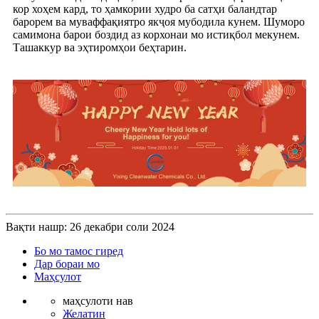
кор хоҳем кард, то ҳамкории худро ба сатҳи баландтар
барорем ва муваффақиятро якҷоя мубодила кунем. Шуморо
самимона барои боздид аз корхонаи мо истиқбол мекунем.
Ташаккур ва эҳтиромҳои беҳтарин.
Вақти нашр: 26 декабри соли 2024
Бо мо тамос гиред
Дар бораи мо
Маҳсулот
маҳсулоти нав
Желатин