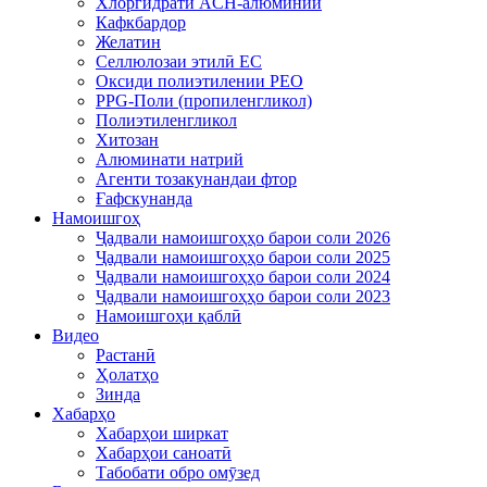
Хлоргидрати ACH-алюминий
Кафкбардор
Желатин
Селлюлозаи этилӣ EC
Оксиди полиэтилении PEO
PPG-Поли (пропиленгликол)
Полиэтиленгликол
Хитозан
Алюминати натрий
Агенти тозакунандаи фтор
Ғафскунанда
Намоишгоҳ
Ҷадвали намоишгоҳҳо барои соли 2026
Ҷадвали намоишгоҳҳо барои соли 2025
Ҷадвали намоишгоҳҳо барои соли 2024
Ҷадвали намоишгоҳҳо барои соли 2023
Намоишгоҳи қаблӣ
Видео
Растанӣ
Ҳолатҳо
Зинда
Хабарҳо
Хабарҳои ширкат
Хабарҳои саноатӣ
Табобати обро омӯзед