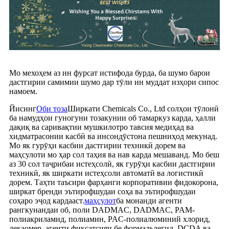
Мо мехоҳем аз ин фурсат истифода бурда, ба шумо барои
дастгирии самимии шумо дар тӯли ин муддат изҳори сипос
намоем.
Йисинг
Оби тоза
Ширкати Chemicals Co., Ltd солҳои тӯлонӣ
ба намудҳои гуногуни тозакунии об тамаркуз карда, ҳалли
дақиқ ва саривақтии мушкилотро тавсия медиҳад ва
хидматрасонии касбӣ ва инсондӯстона пешниҳод мекунад.
Мо як гурӯҳи касбии дастгирии техникӣ дорем ва
маҳсулоти мо ҳар сол таҳия ва нав карда мешаванд. Мо беш
аз 30 сол таҷрибаи истеҳсолӣ, як гурӯҳи касбии дастгирии
техникӣ, як ширкати истеҳсоли автоматӣ ва логистикӣ
дорем. Таҳти таъсири фарҳанги корпоративии фидокорона,
ширкат бренди эътирофшудаи соҳа ва эътирофшудаи
соҳаро эҷод кардааст.
маҳсулот
ба монанди агенти
рангкунандаи об, поли DADMAC, DADMAC, PAM-
полиакриламид, полиамин, PAC-полиалюминий хлорид,
декаомер, агенти фиксатсияи бе формальдегид, DCDA ва