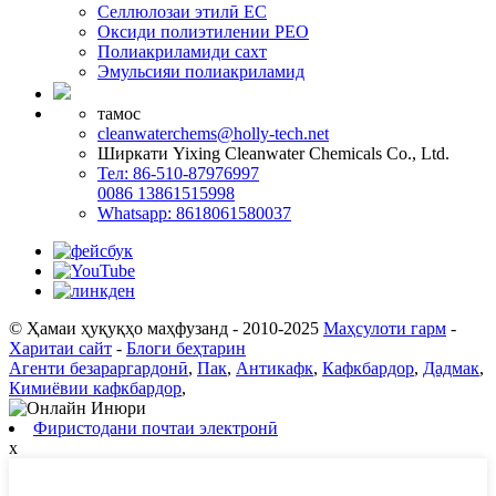
Селлюлозаи этилӣ EC
Оксиди полиэтилении PEO
Полиакриламиди сахт
Эмульсияи полиакриламид
тамос
cleanwaterchems@holly-tech.net
Ширкати Yixing Cleanwater Chemicals Co., Ltd.
Тел: 86-510-87976997
0086 13861515998
Whatsapp: 8618061580037
© Ҳамаи ҳуқуқҳо маҳфузанд - 2010-2025
Маҳсулоти гарм
-
Харитаи сайт
-
Блоги беҳтарин
Агенти безараргардонӣ
,
Пак
,
Антикафк
,
Кафкбардор
,
Дадмак
,
Кимиёвии кафкбардор
,
Фиристодани почтаи электронӣ
x